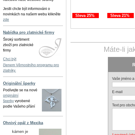
Jestli chcte být informováni o
novinkách na našem webu klikněte
Sleva 25%
Sleva 21%
zde
Nabídka pro zlatnické firmy
Široký sortiment
zboží pro zlatnické
Máte-li j
firmy
Chci být
R
členem Věrnostního programu pro
zlatníky.
Vaše jméno a 
Originální šperky
Podívejte se na nové
E-mail
originální
šperky
vyrobené
Text pro obch
podle Vašeho přání
Ohnivý opál z Mexika
kámen je
* povinné úda