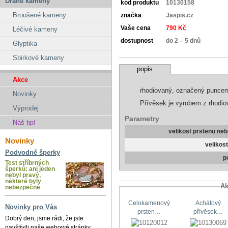
Drahé kameny
kód produktu
10130158
Broušené kameny
značka
Jaspis.cz
Vaše cena
790 Kč
Léčivé kameny
dostupnost
do 2 – 5 dnů
Glyptika
Sbirkové kameny
popis
Akce
rhodiovaný, označený punce
Novinky
Přívěsek je vyrobem z rhodio
Výprodej
Parametry
Náš tip!
velikost prstenu ne
Novinky
velikos
Podvodné šperky
p
Test stříbrných
šperků: ani jeden
nebyl pravý,
některé byly
Ak
nebezpečné
Celokamenový
Achátový
Novinky pro Vás
prsten…
přívěsek…
Dobrý den, jsme rádi, že jste
navštívili naše webowé stránky