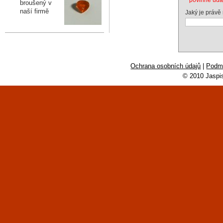
broušený v
naší firmě
Jaký je právě
Ochrana osobních údajů
|
Podmí
© 2010 Jaspi