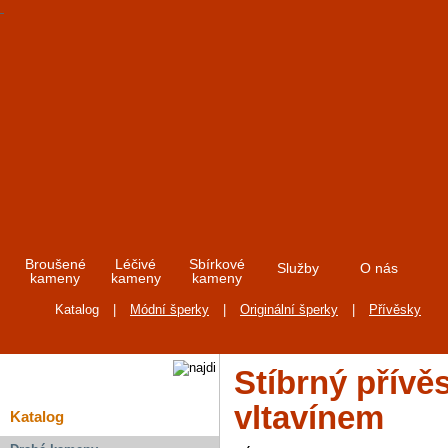
Broušené
Léčivé
Sbírkové
Služby
O nás
kameny
kameny
kameny
Katalog
|
Módní šperky
|
Originální šperky
|
Přívěsky
Stíbrný přívě
vltavínem
Katalog