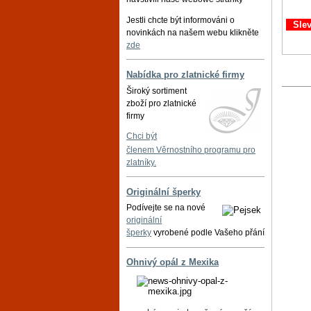
Jestli chcte být informováni o
Sle
novinkách na našem webu klikněte
zde
Nabídka pro zlatnické firmy
Široký sortiment
zboží pro zlatnické
firmy
Chci být
členem Věrnostního programu pro
zlatníky.
Originální šperky
Podívejte se na nové
originální
šperky
vyrobené podle Vašeho přání
Ohnivý opál z Mexika