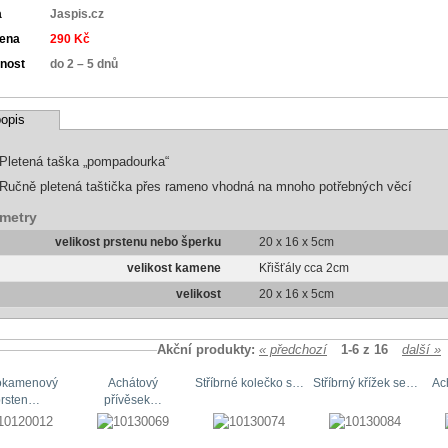
a
Jaspis.cz
cena
290 Kč
nost
do 2 – 5 dnů
opis
Pletená taška „pompadourka“
Ručně pletená taštička přes rameno vhodná na mnoho potřebných věcí
metry
velikost prstenu nebo šperku
20 x 16 x 5cm
velikost kamene
Křišťály cca 2cm
velikost
20 x 16 x 5cm
Akční produkty:
« předchozí
1-6 z 16
další »
okamenový
Achátový
Stříbrné kolečko s…
Stříbrný křížek se…
Ac
prsten…
přívěsek…