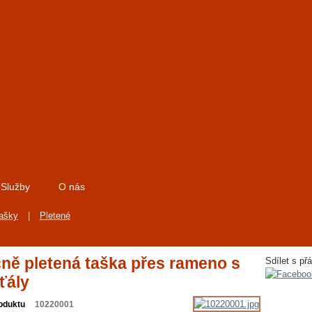
Služby
O nás
tašky
|
Pletené
ně pletená taška přes rameno s
Sdílet s přá
ťály
oduktu
10220001