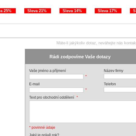
va 25%
Sleva 21%
Sleva 14%
Sleva 17%
S
Máte-li jakýkoliv dotaz, neváhejte nás kontak
Rádi zodpovíme Vaše dotazy
Vaše jméno a příjmení
Název firmy
*
E-mail
Telefon
*
*
Text pro obchodní oddělení
* povinné údaje
Jaký je právě rok?