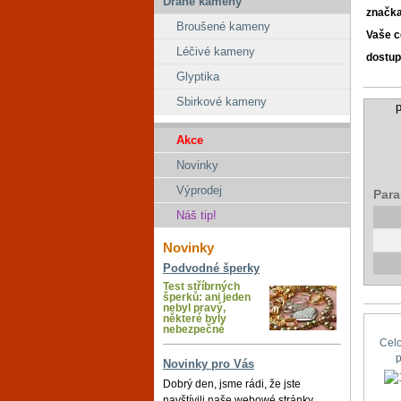
Drahé kameny
značk
Broušené kameny
Vaše 
Léčivé kameny
dostup
Glyptika
Sbirkové kameny
p
Akce
Novinky
Výprodej
Para
Náš tip!
Novinky
Podvodné šperky
Test stříbrných
šperků: ani jeden
nebyl pravý,
některé byly
nebezpečné
Cel
Novinky pro Vás
Dobrý den, jsme rádi, že jste
navštívili naše webowé stránky