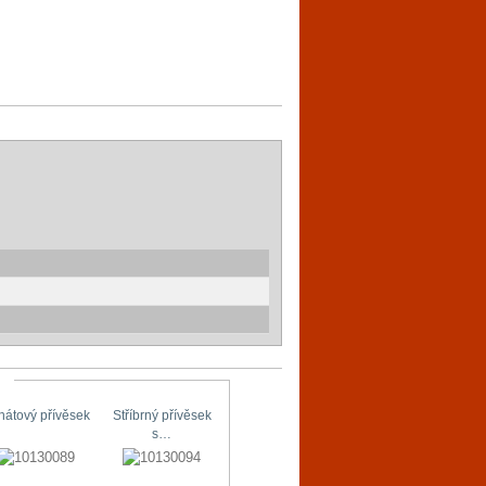
hátový přívěsek
Stříbrný přívěsek
Stříbrné náušnice
Originální…
s…
s…