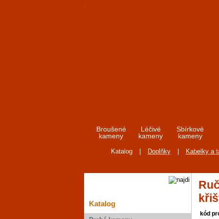
Broušené
Léčivé
Sbírkové
kameny
kameny
kameny
Katalog
|
Doplňky
|
Kabelky a 
Ruč
křiš
Katalog
kód pr