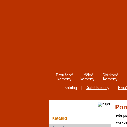
Broušené
Léčivé
Sbírkové
kameny
kameny
kameny
Katalog
|
Drahé kameny
|
Brou
Por
kód pr
Katalog
značk