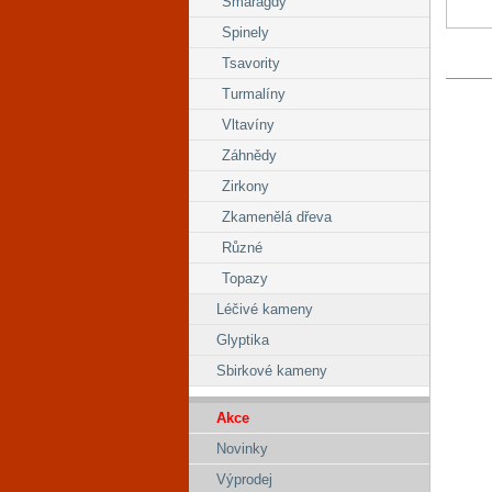
Smaragdy
Spinely
Tsavority
Turmalíny
Vltavíny
Záhnědy
Zirkony
Zkamenělá dřeva
Různé
Topazy
Léčivé kameny
Glyptika
Sbirkové kameny
Akce
Novinky
Výprodej