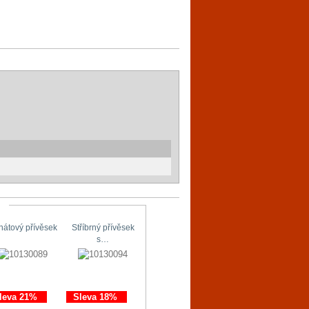
hátový přívěsek
Stříbrný přívěsek
Stříbrné náušnice
Originální…
s…
s…
leva 21%
Sleva 18%
Sleva 11%
Sleva 21%