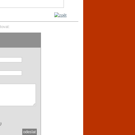
tovat:
)