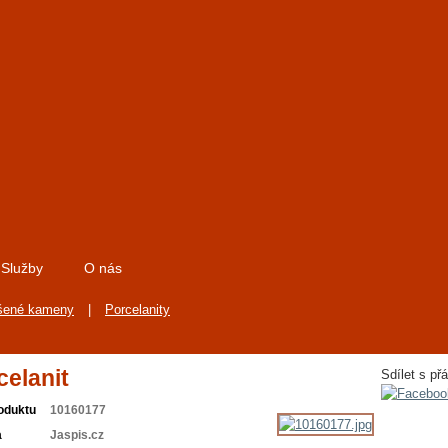
Služby
O nás
šené kameny
|
Porcelanity
celanit
Sdílet s přá
oduktu
10160177
a
Jaspis.cz