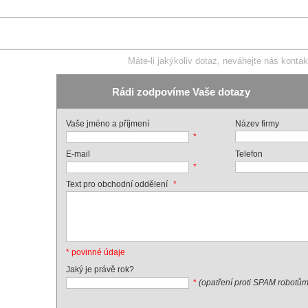
Máte-li jakýkoliv dotaz, neváhejte nás kontak
Rádi zodpovíme Vaše dotazy
Vaše jméno a příjmení
Název firmy
*
E-mail
Telefon
*
*
Text pro obchodní oddělení
* povinné údaje
Jaký je právě rok?
*
(opatření proti SPAM robotům