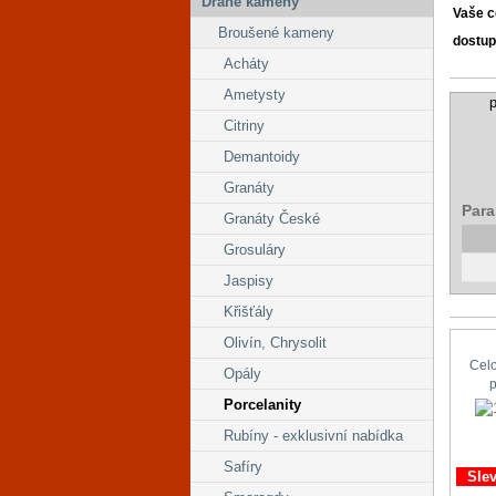
Drahé kameny
Vaše 
Broušené kameny
dostup
Acháty
Ametysty
p
Citriny
Demantoidy
Granáty
Para
Granáty České
Grosuláry
Jaspisy
Křišťály
Olivín, Chrysolit
Cel
Opály
Porcelanity
Rubíny - exklusivní nabídka
Safíry
Sle