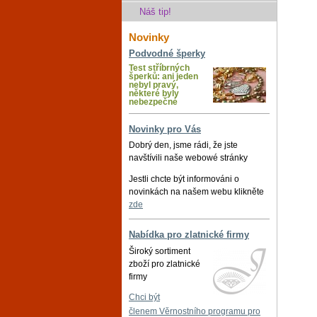
Náš tip!
Novinky
Podvodné šperky
Test stříbrných
šperků: ani jeden
nebyl pravý,
některé byly
nebezpečné
Novinky pro Vás
Dobrý den, jsme rádi, že jste
navštívili naše webowé stránky
Jestli chcte být informováni o
novinkách na našem webu klikněte
zde
Nabídka pro zlatnické firmy
Široký sortiment
zboží pro zlatnické
firmy
Chci být
členem Věrnostního programu pro