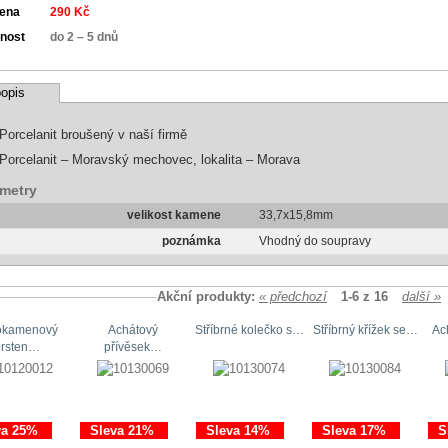
cena
290 Kč
nost
do 2 – 5 dnů
opis
Porcelanit broušený v naší firmě
Porcelanit – Moravský mechovec, lokalita – Morava
metry
velikost kamene
33,7x15,8mm
poznámka
Vhodný do soupravy
Akční produkty:
« předchozí
1-6 z 16
další »
okamenový
Achátový
Stříbrné kolečko s…
Stříbrný křížek se…
Ac
prsten…
přívěsek…
va 25%
Sleva 21%
Sleva 14%
Sleva 17%
S