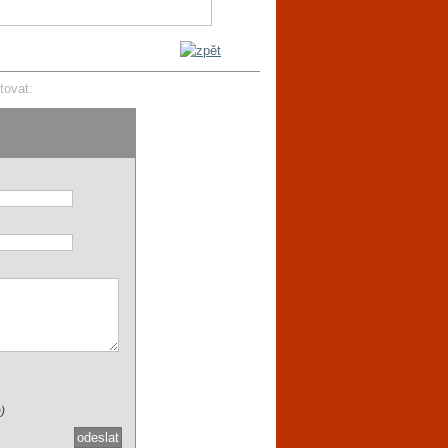
tovat:
)