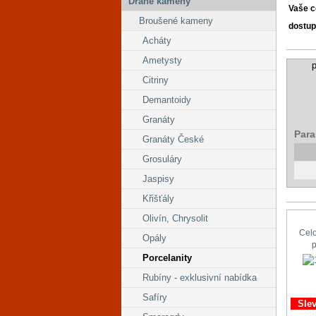
Drahé kameny
Vaše 
Broušené kameny
dostup
Acháty
Ametysty
p
Citriny
Demantoidy
Granáty
Para
Granáty České
Grosuláry
Jaspisy
Křišťály
Olivín, Chrysolit
Cel
Opály
Porcelanity
Rubíny - exklusivní nabídka
Safíry
Sle