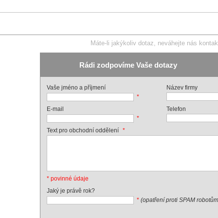
Máte-li jakýkoliv dotaz, neváhejte nás kontak
Rádi zodpovíme Vaše dotazy
Vaše jméno a příjmení
Název firmy
*
E-mail
Telefon
*
*
Text pro obchodní oddělení
* povinné údaje
Jaký je právě rok?
*
(opatření proti SPAM robotům