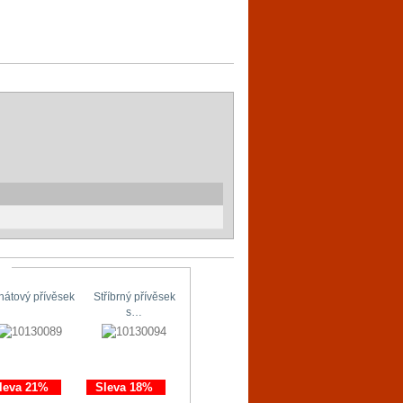
hátový přívěsek
Stříbrný přívěsek
Stříbrné náušnice
Originální…
s…
s…
leva 21%
Sleva 18%
Sleva 11%
Sleva 21%