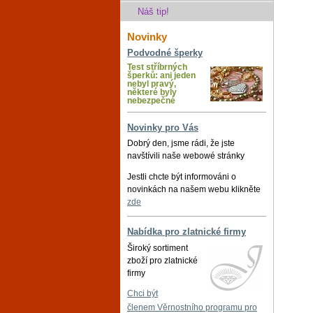
Náš tip!
Novinky
Podvodné šperky
Test stříbrných
šperků: ani jeden
nebyl pravý,
některé byly
nebezpečné
Novinky pro Vás
Dobrý den, jsme rádi, že jste
navštívili naše webowé stránky
Jestli chcte být informováni o
novinkách na našem webu klikněte
zde
Nabídka pro zlatnické firmy
Široký sortiment
zboží pro zlatnické
firmy
Chci být
členem Věrnostního programu pro