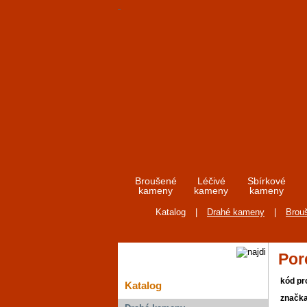
Broušené
Léčivé
Sbírkové
kameny
kameny
kameny
Katalog
|
Drahé kameny
|
Brou
Por
kód pr
Katalog
značk