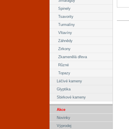
Smaragdy
Spinely
Tsavority
Turmalíny
Vltavíny
Záhnědy
Zirkony
Zkamenělá dřeva
Různé
Topazy
Léčivé kameny
Glyptika
Sbirkové kameny
Akce
Novinky
Výprodej