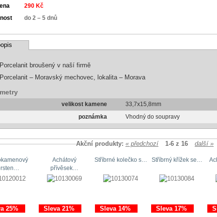
cena
290 Kč
nost
do 2 – 5 dnů
opis
Porcelanit broušený v naší firmě
Porcelanit – Moravský mechovec, lokalita – Morava
metry
velikost kamene
33,7x15,8mm
poznámka
Vhodný do soupravy
Akční produkty:
« předchozí
1-6 z 16
další »
okamenový
Achátový
Stříbrné kolečko s…
Stříbrný křížek se…
Ac
prsten…
přívěsek…
va 25%
Sleva 21%
Sleva 14%
Sleva 17%
S