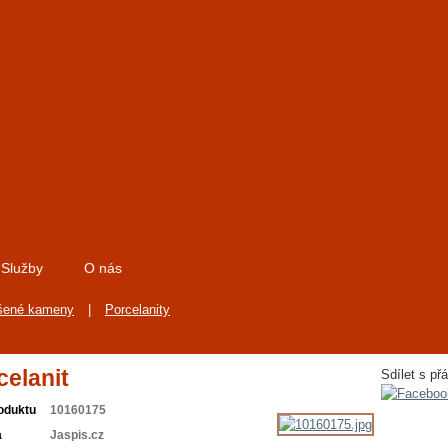
Služby
O nás
šené kameny
|
Porcelanity
celanit
Sdílet s přá
oduktu
10160175
a
Jaspis.cz