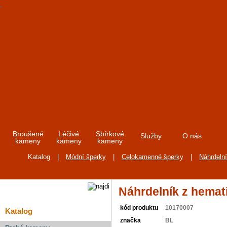
Broušené
Léčivé
Sbírkové
Služby
O nás
kameny
kameny
kameny
Katalog
|
Módní šperky
|
Celokamenné šperky
|
Náhrdeln
Náhrdelník z hemat
kód produktu
10170007
Katalog
značka
BL