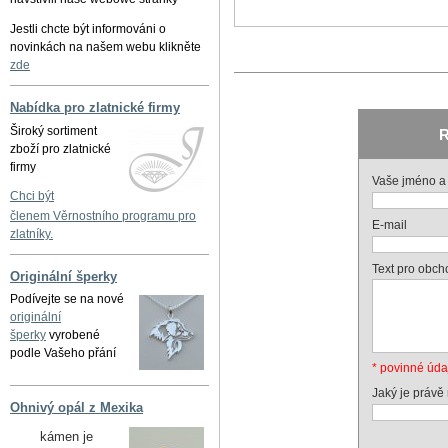
Jestli chcte být informováni o
novinkách na našem webu klikněte
zde
Nabídka pro zlatnické firmy
Široký sortiment
R
zboží pro zlatnické
firmy
Vaše jméno a 
Chci být
členem Věrnostního programu pro
E-mail
zlatníky.
Text pro obch
Originální šperky
Podívejte se na nové
originální
šperky
vyrobené
podle Vašeho přání
* povinné úda
Jaký je právě
Ohnivý opál z Mexika
kámen je