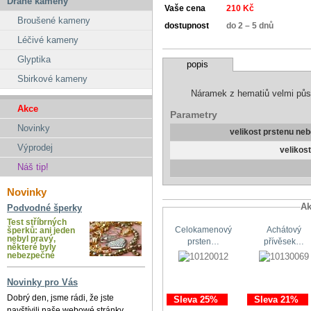
Drahé kameny
Vaše cena
210 Kč
Broušené kameny
dostupnost
do 2 – 5 dnů
Léčivé kameny
Glyptika
popis
Sbirkové kameny
Náramek z hematiů velmi půs
Akce
Parametry
Novinky
velikost prstenu ne
Výprodej
velikos
Náš tip!
Novinky
Ak
Podvodné šperky
Test stříbrných
Celokamenový
Achátový
šperků: ani jeden
nebyl pravý,
prsten…
přívěsek…
některé byly
nebezpečné
Novinky pro Vás
Dobrý den, jsme rádi, že jste
Sleva 25%
Sleva 21%
navštívili naše webowé stránky