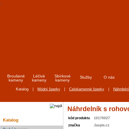
Broušené
Léčivé
Sbírkové
Služby
O nás
kameny
kameny
kameny
Katalog
|
Módní šperky
|
Celokamenné šperky
|
Náhrdeln
Náhrdelník s roho
kód produktu
10170027
Katalog
značka
Jaspis.cz