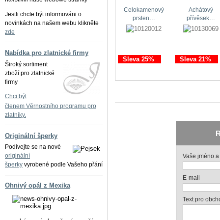
Celokamenový
Achátový
Jestli chcte být informováni o
prsten…
přívěsek…
novinkách na našem webu klikněte
zde
Nabídka pro zlatnické firmy
Sleva 25%
Sleva 21%
Široký sortiment
zboží pro zlatnické
firmy
Chci být
členem Věrnostního programu pro
zlatníky.
R
Originální šperky
Podívejte se na nové
originální
Vaše jméno a 
šperky
vyrobené podle Vašeho přání
E-mail
Ohnivý opál z Mexika
Text pro obch