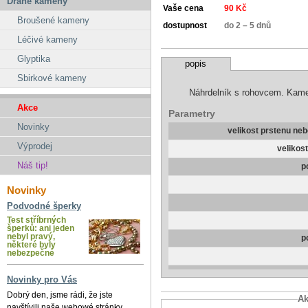
Drahé kameny
Vaše cena
90 Kč
Broušené kameny
dostupnost
do 2 – 5 dnů
Léčivé kameny
Glyptika
popis
Sbirkové kameny
Náhrdelník s rohovcem. Kame
Akce
Parametry
Novinky
velikost prstenu ne
Výprodej
velikos
Náš tip!
p
Novinky
Podvodné šperky
Test stříbrných
šperků: ani jeden
nebyl pravý,
p
některé byly
nebezpečné
Novinky pro Vás
Dobrý den, jsme rádi, že jste
Ak
navštívili naše webowé stránky