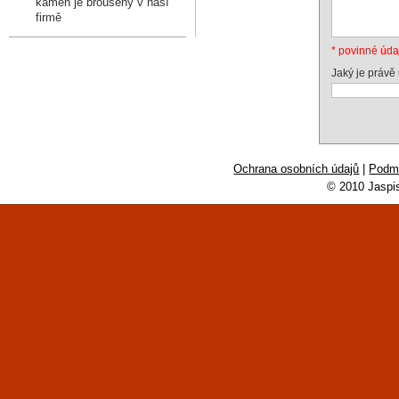
kámen je broušený v naší
firmě
* povinné úda
Jaký je právě
Ochrana osobních údajů
|
Podmí
© 2010 Jaspi