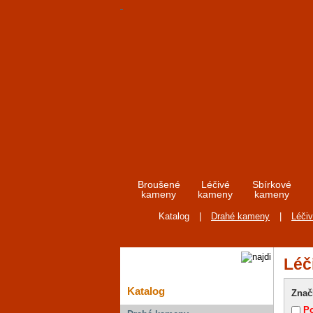
Broušené
Léčivé
Sbírkové
kameny
kameny
kameny
Katalog
|
Drahé kameny
|
Léči
Léč
Katalog
Znač
Po