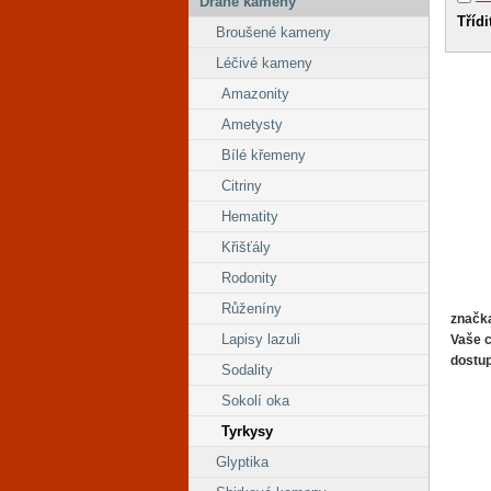
Drahé kameny
Třídi
Broušené kameny
Léčivé kameny
Amazonity
Ametysty
Bílé křemeny
Citriny
Hematity
Křišťály
Rodonity
Růženíny
značk
Lapisy lazuli
Vaše 
dostu
Sodality
Sokolí oka
Tyrkysy
Glyptika