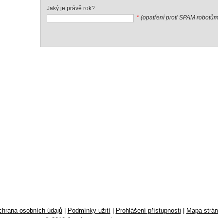
Jaký je právě rok?
*
(opatření proti SPAM robotům
hrana osobních údajů
|
Podmínky užití
|
Prohlášení přístupnosti
|
Mapa strá