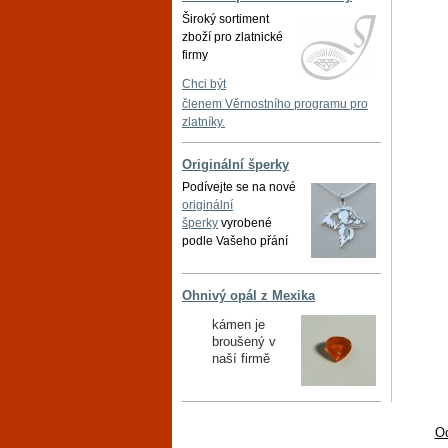
Široký sortiment
zboží pro zlatnické
firmy
Chci být
členem Věrnostního programu pro
zlatníky.
Originální šperky
Podívejte se na nové
originální
šperky
vyrobené
podle Vašeho přání
Ohnivý opál z Mexika
kámen je
broušený v
naší firmě
Oc