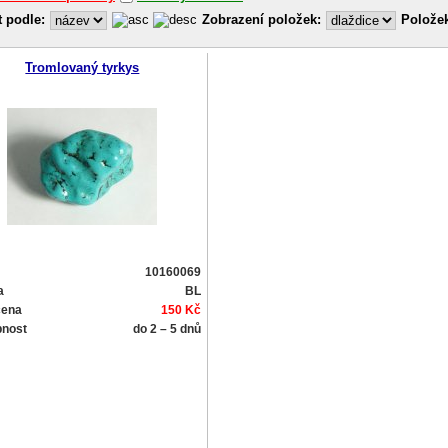
t podle:
Zobrazení položek:
Položek
Tromlovaný tyrkys
10160069
a
BL
cena
150 Kč
pnost
do 2 – 5 dnů