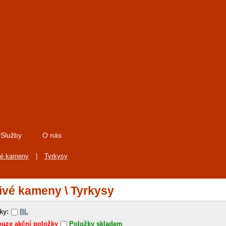
Služby
O nás
vé kameny
|
Tyrkysy
ivé kameny \ Tyrkysy
ky:
BL
uze akční položky
Položky skladem