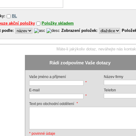
ky:
BL
uze akční položky
Položky skladem
t podle:
Zobrazení položek:
Položek
Máte-li jakýkoliv dotaz, neváhejte nás kontak
Rádi zodpovíme Vaše dotazy
Vaše jméno a příjmení
Název firmy
*
E-mail
Telefon
*
*
Text pro obchodní oddělení
* povinné údaje