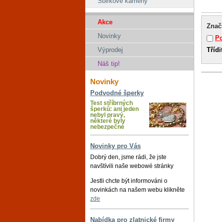
Sbirkové kameny
Akce
Znač
Novinky
Po
Třídi
Výprodej
Náš tip!
Novinky
Podvodné šperky
Test stříbrných
šperků: ani jeden
nebyl pravý,
některé byly
nebezpečné
Novinky pro Vás
Dobrý den, jsme rádi, že jste
navštívili naše webowé stránky
Jestli chcte být informováni o
novinkách na našem webu klikněte
zde
Nabídka pro zlatnické firmy