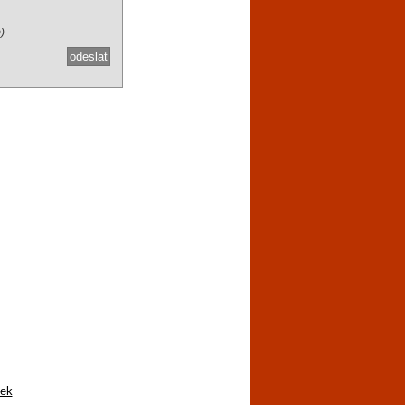
)
nek