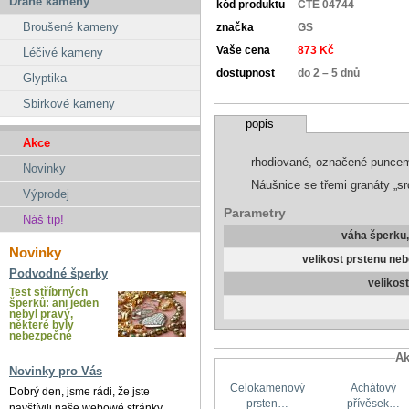
Drahé kameny
kód produktu
CTE 04744
Broušené kameny
značka
GS
Vaše cena
873 Kč
Léčivé kameny
dostupnost
do 2 – 5 dnů
Glyptika
Sbirkové kameny
popis
Akce
rhodiované, označené punce
Novinky
Náušnice se třemi granáty „s
Výprodej
Parametry
Náš tip!
váha šperku
Novinky
velikost prstenu ne
Podvodné šperky
velikos
Test stříbrných
šperků: ani jeden
nebyl pravý,
některé byly
nebezpečné
Ak
Novinky pro Vás
Celokamenový
Achátový
Dobrý den, jsme rádi, že jste
prsten…
přívěsek…
navštívili naše webowé stránky