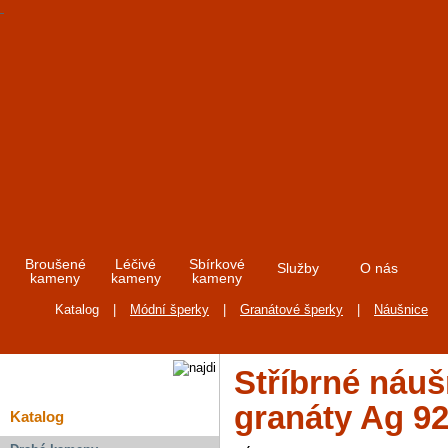
Broušené
Léčivé
Sbírkové
Služby
O nás
kameny
kameny
kameny
Katalog
|
Módní šperky
|
Granátové šperky
|
Náušnice
Stříbrné náuš
granáty Ag 9
Katalog