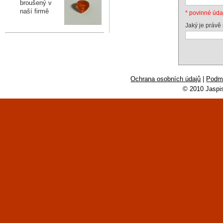
broušený v
naší firmě
* povinné úda
Jaký je právě
Ochrana osobních údajů
|
Podmí
© 2010 Jaspi