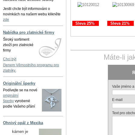
Jestli chcte být informováni o
novinkách na našem webu klikněte
zde
Sleva 25%
Sleva 21%
Nabídka pro zlatnické firmy
Široký sortiment
zboží pro zlatnické
firmy
Máte-li j
Chci být
členem Věrnostního programu pro
zlatníky.
R
Originální šperky
Vaše jméno a 
Podívejte se na nové
originální
E-mail
šperky
vyrobené
podle Vašeho přání
Text pro obch
Ohnivý opál z Mexika
kámen je