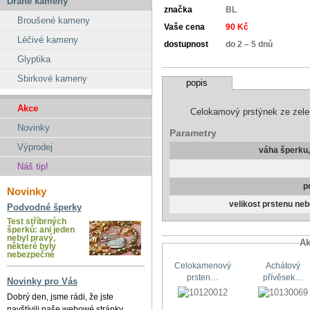
Drahé kameny
značka
BL
Broušené kameny
Vaše cena
90 Kč
Léčivé kameny
dostupnost
do 2 – 5 dnů
Glyptika
Sbirkové kameny
popis
Akce
Celokamový prstýnek ze zele
Novinky
Parametry
Výprodej
váha šperku
Náš tip!
p
Novinky
velikost prstenu ne
Podvodné šperky
Test stříbrných
šperků: ani jeden
nebyl pravý,
Ak
některé byly
nebezpečné
Celokamenový
Achátový
prsten…
přívěsek…
Novinky pro Vás
Dobrý den, jsme rádi, že jste
navštívili naše webowé stránky