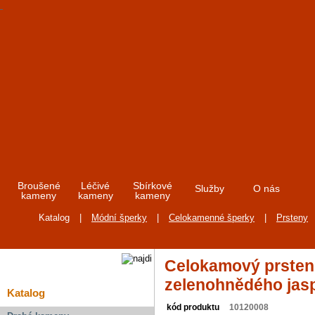
Broušené
Léčivé
Sbírkové
Služby
O nás
kameny
kameny
kameny
Katalog
|
Módní šperky
|
Celokamenné šperky
|
Prsteny
Celokamový prsten
zelenohnědého jas
Katalog
kód produktu
10120008