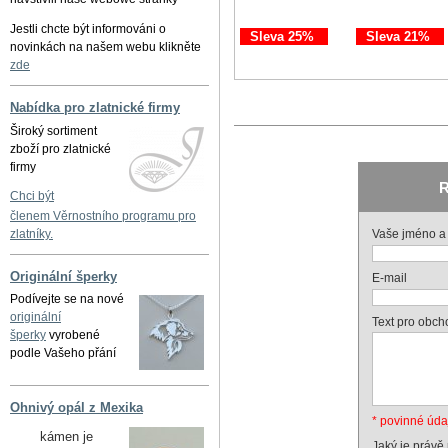
Jestli chcte být informováni o
Sleva 25%
Sleva 21%
novinkách na našem webu klikněte
zde
Nabídka pro zlatnické firmy
Široký sortiment
zboží pro zlatnické
firmy
R
Chci být
členem Věrnostního programu pro
Vaše jméno a 
zlatníky.
Originální šperky
E-mail
Podívejte se na nové
originální
Text pro obch
šperky
vyrobené
podle Vašeho přání
Ohnivý opál z Mexika
* povinné úda
kámen je
Jaký je právě