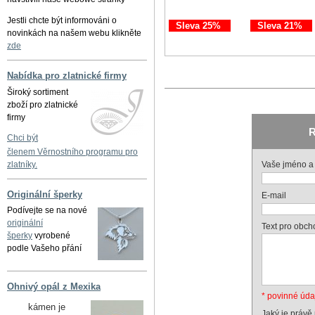
Jestli chcte být informováni o
Sleva 25%
Sleva 21%
novinkách na našem webu klikněte
zde
Nabídka pro zlatnické firmy
Široký sortiment
zboží pro zlatnické
firmy
R
Chci být
členem Věrnostního programu pro
Vaše jméno a 
zlatníky.
Originální šperky
E-mail
Podívejte se na nové
originální
Text pro obch
šperky
vyrobené
podle Vašeho přání
Ohnivý opál z Mexika
* povinné úda
kámen je
Jaký je právě