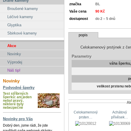
Drahé kameny
značka
BL
Broušené kameny
Vaše cena
90 Kč
Léčivé kameny
dostupnost
do 2 – 5 dnů
Glyptika
Sbirkové kameny
popis
Akce
Celokamenový prstýnek z če
Novinky
Parametry
Výprodej
váha šperku
Náš tip!
p
Novinky
velikost prstenu ne
Podvodné šperky
Test stříbrných
šperků: ani jeden
nebyl pravý,
Ak
některé byly
nebezpečné
Celokamenový
Achátový
prsten…
přívěsek…
Novinky pro Vás
Dobrý den, jsme rádi, že jste
navštívili naše webowé stránky