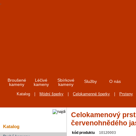
Broušené
Léčivé
Sbírkové
Služby
O nás
kameny
kameny
kameny
Katalog
|
Módní šperky
|
Celokamenné šperky
|
Prsteny
Celokamenový prst
červenohnědého ja
Katalog
kód produktu
10120003