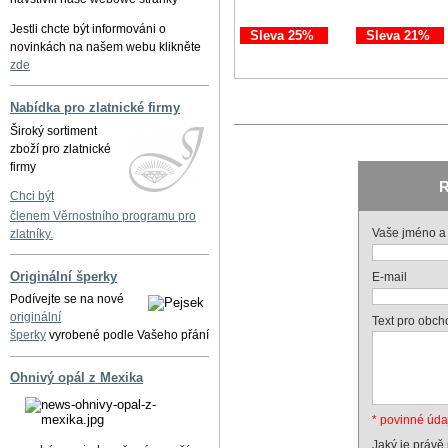
Jestli chcte být informováni o
Sleva 25%
Sleva 21%
novinkách na našem webu klikněte
zde
Nabídka pro zlatnické firmy
Široký sortiment
zboží pro zlatnické
firmy
R
Chci být
členem Věrnostního programu pro
Vaše jméno a 
zlatníky.
Originální šperky
E-mail
Podívejte se na nové
originální
Text pro obch
šperky
vyrobené podle Vašeho přání
Ohnivý opál z Mexika
* povinné úda
Jaký je právě