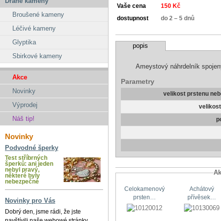
Drahé kameny
Vaše cena
150 Kč
Broušené kameny
dostupnost
do 2 – 5 dnů
Léčivé kameny
Glyptika
popis
Sbirkové kameny
Ameystový náhrdelník spojen
Akce
Parametry
Novinky
velikost prstenu ne
Výprodej
velikos
Náš tip!
p
Novinky
Podvodné šperky
Test stříbrných
šperků: ani jeden
nebyl pravý,
Ak
některé byly
nebezpečné
Celokamenový
Achátový
prsten…
přívěsek…
Novinky pro Vás
Dobrý den, jsme rádi, že jste
navštívili naše webowé stránky