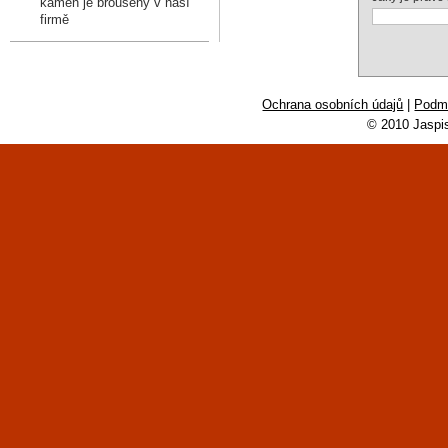
kámen je broušený v naší
firmě
Ochrana osobních údajů
|
Podmí
© 2010 Jaspi