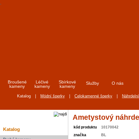
Broušené
Léčivé
Sbírkové
Služby
O nás
kameny
kameny
kameny
Katalog
|
Módní šperky
|
Celokamenné šperky
|
Náhrdeln
Ametystový náhrde
kód produktu
10170042
Katalog
značka
BL