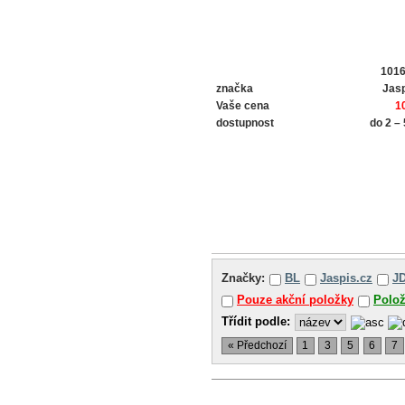
101
značka
Jasp
Vaše cena
1
dostupnost
do 2 –
Značky:
BL
Jaspis.cz
J
Pouze akční položky
Polo
Třídit podle:
« Předchozí
1
3
5
6
7