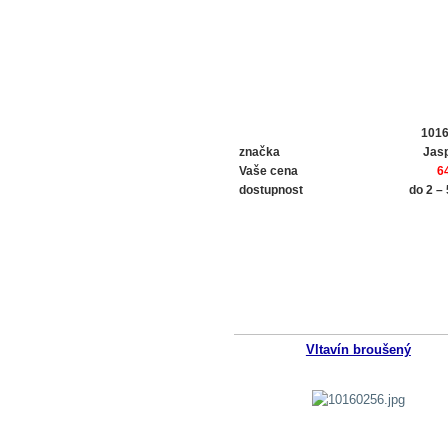
101
značka
Jasp
Vaše cena
6
dostupnost
do 2 –
Vltavín broušený