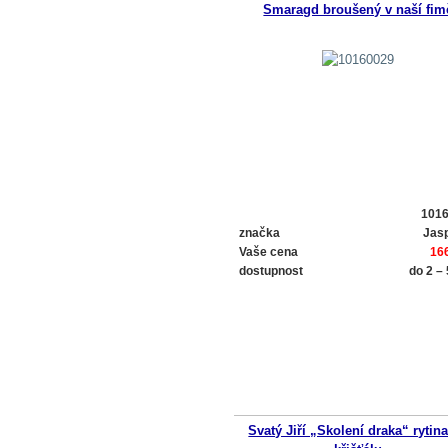
Smaragd broušený v naší fim
101
značka
Jasp
Vaše cena
16
dostupnost
do 2 –
Svatý Jiří „Skolení draka“ rytin