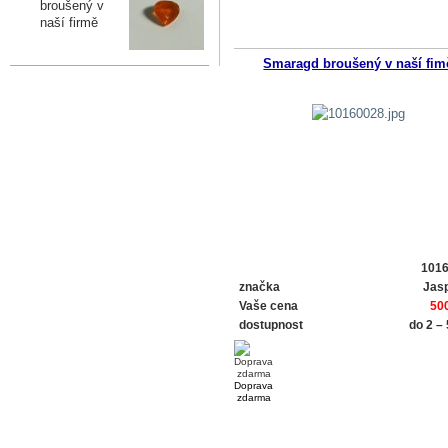
broušený v
naší firmě
Smaragd broušený v naší fim
101
značka
Jasp
Vaše cena
50
dostupnost
do 2 –
Doprava
zdarma