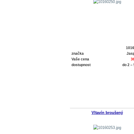
101
značka
Jasp
Vaše cena
3
dostupnost
do 2 –
Vltavín broušený