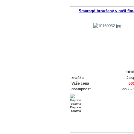
Smaragd broušený v naší fim
101
značka
Jasp
Vaše cena
50
dostupnost
do 2 –
Doprava
zdarma