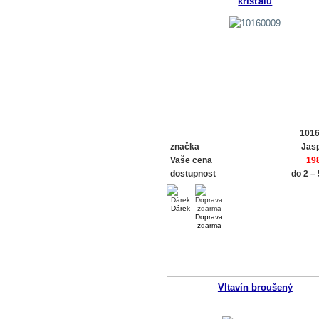
křišťálu
101
značka
Jasp
Vaše cena
19
dostupnost
do 2 –
Dárek
Doprava
zdarma
Vltavín broušený