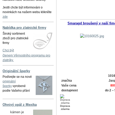
Jestli chcte být informováni o
novinkách na našem webu klikněte
zde
Smaragd broušený v naší fim
Nabídka pro zlatnické firmy
Široký sortiment
zboží pro zlatnické
firmy
Chci být
členem Věrnostního programu pro
zlatníky.
Originální šperky
101
Podívejte se na nové
značka
Jasp
originální
Vaše cena
80
šperky
vyrobené
dostupnost
do 2 –
podle Vašeho přání
Ohnivý opál z Mexika
Doprava
zdarma
kámen je