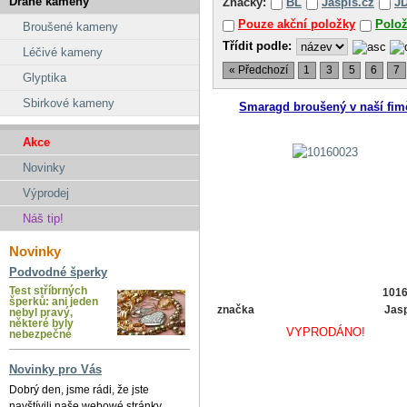
Drahé kameny
Značky:
BL
Jaspis.cz
J
Pouze akční položky
Polo
Broušené kameny
Třídit podle:
Léčivé kameny
« Předchozí
1
3
5
6
7
Glyptika
Sbirkové kameny
Smaragd broušený v naší fim
Akce
Novinky
Výprodej
Náš tip!
Novinky
Podvodné šperky
Test stříbrných
101
šperků: ani jeden
značka
Jasp
nebyl pravý,
některé byly
VYPRODÁNO!
nebezpečné
Novinky pro Vás
Dobrý den, jsme rádi, že jste
navštívili naše webowé stránky