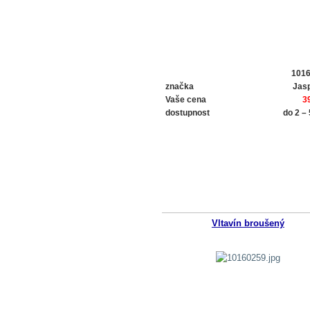
101
značka
Jasp
Vaše cena
3
dostupnost
do 2 –
Vltavín broušený