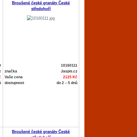
Broušené české granáty České
středohoří
0
10160111
z
značka
Jaspis.cz
č
Vaše cena
2125 Kč
ů
dostupnost
do 2 – 5 dnů
Broušené české granáty České