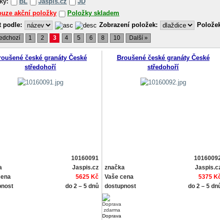
ky:
BL
Jaspis.cz
JD
uze akční položky
Položky skladem
t podle:
Zobrazení položek:
Položek
edchozí
1
2
3
4
5
6
8
10
Další »
roušené české granáty České
Broušené české granáty České
středohoří
středohoří
10160091
1016009
a
Jaspis.cz
značka
Jaspis.c
cena
5625 Kč
Vaše cena
5375 K
pnost
do 2 – 5 dnů
dostupnost
do 2 – 5 dn
Doprava