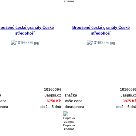
zdarma
roušené české granáty České
Broušené české granáty České
středohoří
středohoří
10160094
1016009
a
Jaspis.cz
značka
Jaspis.c
cena
6750 Kč
Vaše cena
3875 K
pnost
do 2 – 5 dnů
dostupnost
do 2 – 5 dn
Doprava
zdarma