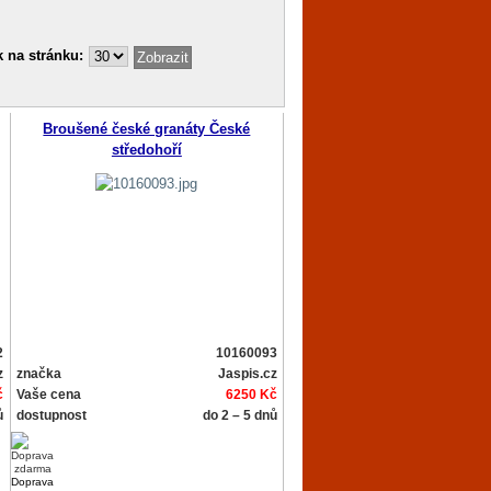
 na stránku:
Broušené české granáty České
středohoří
2
10160093
z
značka
Jaspis.cz
č
Vaše cena
6250 Kč
ů
dostupnost
do 2 – 5 dnů
Doprava