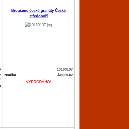
Broušené české granáty České
středohoří
6
10160107
z
značka
Jaspis.cz
č
VYPRODÁNO!
ů