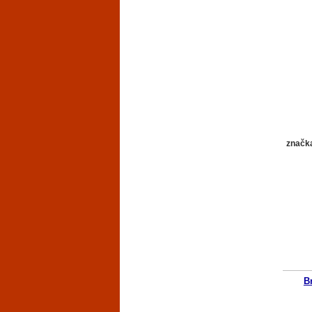
značk
B