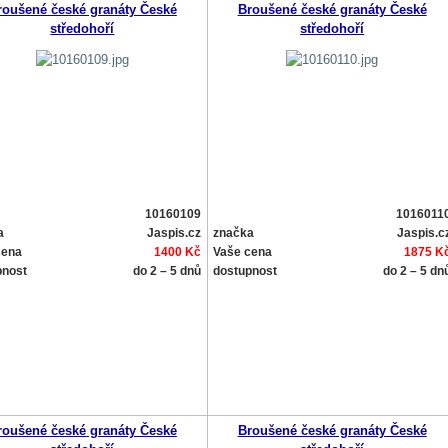
roušené české granáty České
Broušené české granáty České
středohoří
středohoří
10160109
1016011
a
Jaspis.cz
značka
Jaspis.c
cena
1400 Kč
Vaše cena
1875 K
pnost
do 2 – 5 dnů
dostupnost
do 2 – 5 dn
roušené české granáty České
Broušené české granáty České