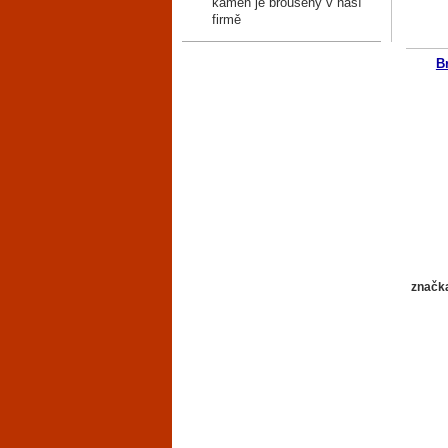
kámen je broušený v naší
firmě
B
značk