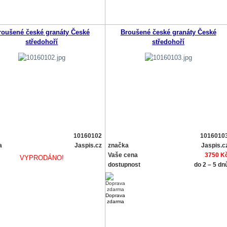
roušené české granáty České
Broušené české granáty České
středohoří
středohoří
10160102
1016010
a
Jaspis.cz
značka
Jaspis.c
Vaše cena
3750 K
VYPRODÁNO!
dostupnost
do 2 – 5 dn
Doprava
zdarma