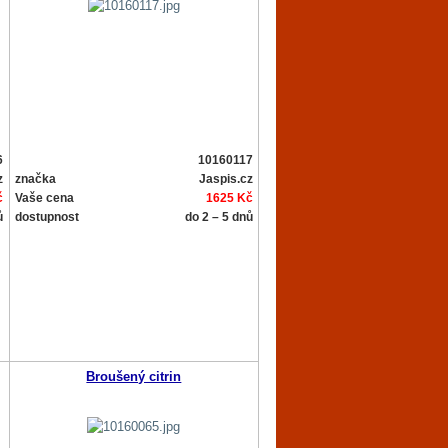
6
10160117
z
značka
Jaspis.cz
č
Vaše cena
1625 Kč
ů
dostupnost
do 2 – 5 dnů
Broušený citrin