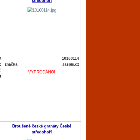
středohoří
3
10160114
z
značka
Jaspis.cz
č
VYPRODÁNO!
ů
Broušené české granáty České
středohoří