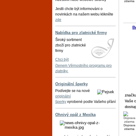
zdarma
Jestli chcte být informováni o
novinkách na našem webu klikněte
zde
B
Nabídka pro zlatnické firmy
Široký sortiment
zboží pro zlatnické
firmy
Chci být
členem Věrnostního programu pro
zlatníky.
Originální šperky
Podívejte se na nové
značk
originální
Vaše 
šperky
vyrobené podle Vašeho přání
dostu
Ohnivý opál z Mexika
Doprava
zdarma