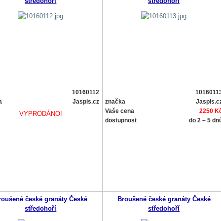
středohoří
středohoří
10160112
1016011
a
Jaspis.cz
značka
Jaspis.c
Vaše cena
2250 K
VYPRODÁNO!
dostupnost
do 2 – 5 dn
roušené české granáty České
Broušené české granáty České
středohoří
středohoří