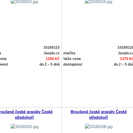
10160115
1016011
a
Jaspis.cz
značka
Jaspis.c
cena
1250 Kč
Vaše cena
1375 K
pnost
do 2 – 5 dnů
dostupnost
do 2 – 5 dn
roušené české granáty České
Broušené české granáty České
středohoří
středohoří