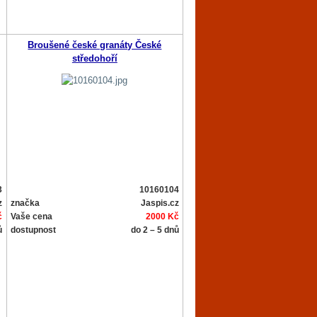
Broušené české granáty České
středohoří
3
10160104
z
značka
Jaspis.cz
č
Vaše cena
2000 Kč
ů
dostupnost
do 2 – 5 dnů