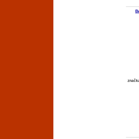
B
značk