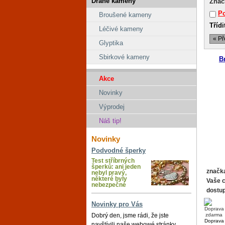
Drahé kameny
Znač
Po
Broušené kameny
Třídi
Léčivé kameny
« Př
Glyptika
Sbirkové kameny
B
Akce
Novinky
Výprodej
Náš tip!
Novinky
Podvodné šperky
Test stříbrných
šperků: ani jeden
značk
nebyl pravý,
některé byly
Vaše 
nebezpečné
dostu
Novinky pro Vás
Dobrý den, jsme rádi, že jste
Doprava
navštívili naše webowé stránky