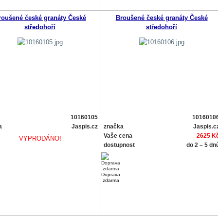
roušené české granáty České
Broušené české granáty České
středohoří
středohoří
10160105
1016010
a
Jaspis.cz
značka
Jaspis.c
Vaše cena
2625 K
VYPRODÁNO!
dostupnost
do 2 – 5 dn
Doprava
zdarma