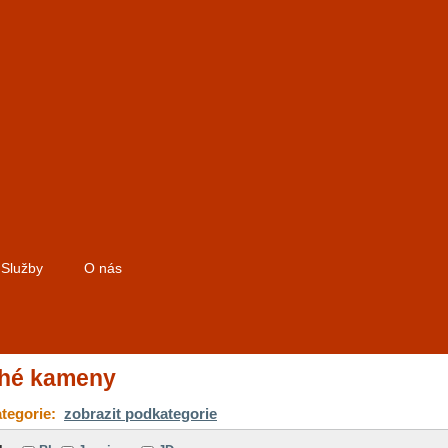
Služby
O nás
hé kameny
tegorie:
zobrazit podkategorie