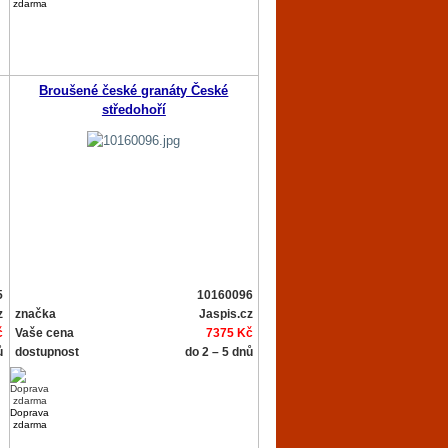
zdarma
Broušené české granáty České
středohoří
5
10160096
z
značka
Jaspis.cz
č
Vaše cena
7375 Kč
ů
dostupnost
do 2 – 5 dnů
Doprava
zdarma